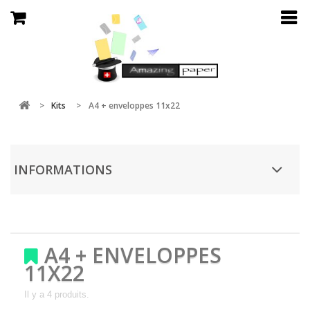
>
Kits
>
A4 + enveloppes 11x22
INFORMATIONS
A4 + ENVELOPPES
11X22
Il y a 4 produits.