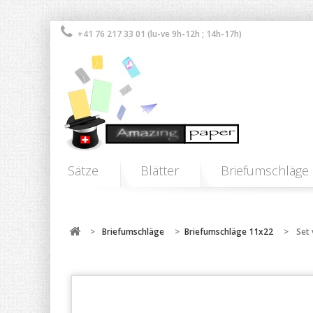
+41 76 217 33 01 (lu-ve 9h-12h ; 14h-17h)
Sätze
Blätter
Briefumschläge
>
Briefumschläge
>
Briefumschläge 11x22
>
Set