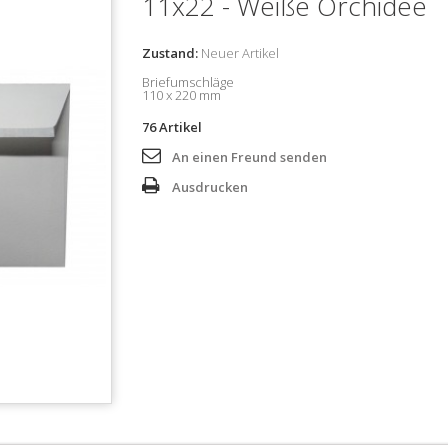
11x22 - Weiße Orchidee
Zustand:
Neuer Artikel
Briefumschläge
110 x 220 mm
76
Artikel
An einen Freund senden
Ausdrucken